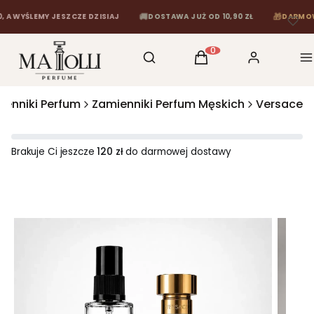
🚚
🎁
ŚLEMY JESZCZE DZISIAJ
DOSTAWA JUŻ OD 10,90 ZŁ
DARMOWA DOS
Otwórz wyszukiwarkę
Szukaj
Koszyk
Zaloguj się
M
Produkty w koszyku: 0
ienniki Perfum
Zamienniki Perfum Męskich
Versace
Brakuje Ci jeszcze
120 zł
do darmowej dostawy