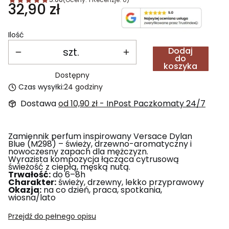
Cena
32,90 zł
Ilość
szt.
Dodaj
do
koszyka
Dostępny
Czas wysyłki:
24 godziny
Dostawa
od 10,90 zł
- InPost Paczkomaty 24/7
Zamiennik perfum inspirowany Versace Dylan
Blue (M298) – świeży, drzewno-aromatyczny i
nowoczesny zapach dla mężczyzn.
Wyrazista kompozycja łącząca cytrusową
świeżość z ciepłą, męską nutą.
Trwałość:
do 6–8h
Charakter:
świeży, drzewny, lekko przyprawowy
Okazja:
na co dzień, praca, spotkania,
wiosna/lato
Przejdź do pełnego opisu