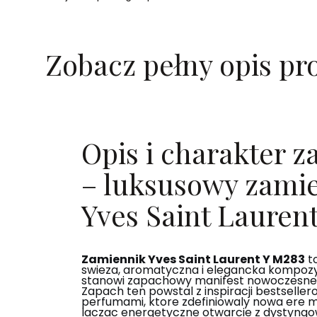
Zobacz pełny opis pr
Opis i charakter 
– luksusowy zami
Yves Saint Lauren
Zamiennik Yves Saint Laurent Y M283
to
swieza, aromatyczna i elegancka kompozy
stanowi zapachowy manifest nowoczesne
Zapach ten powstal z inspiracji bestsell
perfumami, ktore zdefiniowaly nowa ere me
laczac energetyczne otwarcie z dystyng