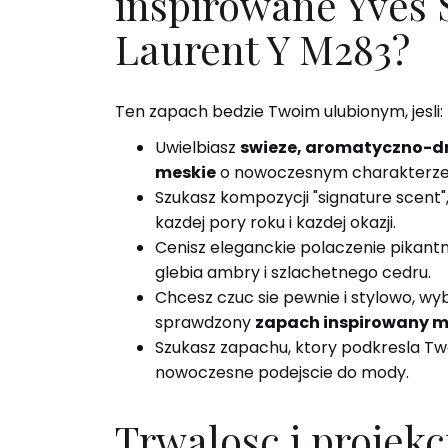
inspirowane Yves 
Laurent Y M283?
Ten zapach bedzie Twoim ulubionym, jesli:
Uwielbiasz
swieze, aromatyczno-d
meskie
o nowoczesnym charakterze
Szukasz kompozycji "signature scent",
kazdej pory roku i kazdej okazji.
Cenisz eleganckie polaczenie pikantn
glebia ambry i szlachetnego cedru.
Chcesz czuc sie pewnie i stylowo, wy
sprawdzony
zapach inspirowany m
Szukasz zapachu, ktory podkresla Two
nowoczesne podejscie do mody.
Trwalosc i projekc