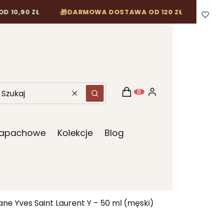
🎁
 ZŁ
DARMOWA DOSTAWA OD 120 ZŁ
Koszyk
Zaloguj się
Produkty w koszyku: 0. Z
Wyczyść
Szukaj
 Zapachowe
Kolekcje
Blog
ne Yves Saint Laurent Y – 50 ml (męski)