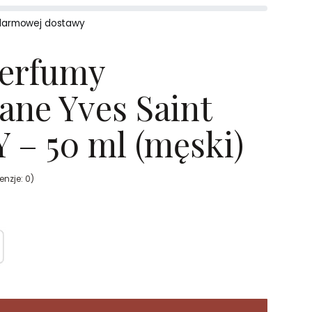
darmowej dostawy
perfumy
ane Yves Saint
Y – 50 ml (męski)
enzje: 0)