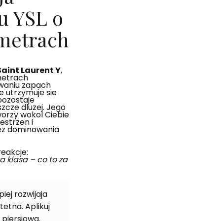
u YSL o
metrach
aint Laurent Y
,
metrach
waniu zapach
e utrzymuje sie
pozostaje
zcze dluzej. Jego
worzy wokol Ciebie
estrzen i
ez dominowania
eakcje:
a klasa – co to za
piej rozwijaja
etna. Aplikuj
 piersiowa.