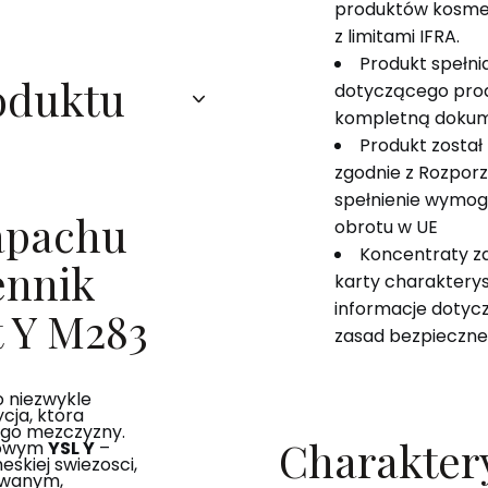
produktów kosme
z limitami IFRA.
Produkt spełn
oduktu
dotyczącego pro
kompletną dokum
Produkt został
zgodnie z Rozpor
spełnienie wymog
zapachu
obrotu w UE
Koncentraty z
ennik
karty charakterys
informacje dotyczą
t Y M283
zasad bezpieczne
 niezwykle
cja, ktora
go mezczyzny.
Charakter
erowym
YSL Y
–
skiej swiezosci,
owanym,