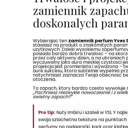
zamiennik zapach
doskonalych para
Wybierajac ten
zamiennik perfum Yves S
stawiasz na produkt o znakomitych para
uzytkowych. Dzieki wysokiemu zaperfumo
posiada bardzo dobra trwalosc – na skorz
przez caly aktywny dzien, a na ubraniach 
wyczuwalny jako aura meskiej czystosci jes
projekcja jest promienista i wywazona – t
aure sukcesu, ktora subtelnie wypelnia prz
natychmiast zaznacza Twoja obecnosc b
otoczenia.
To zapach, ktory bardzo czesto wywoluje r
„Pachniesz niezwykle nowoczesnie i z wielk
swietny zapach?”
Pro tip:
Nuty imbiru i szalwii w YSL Y najle
swoja szlachetna teksture na punktach t
perfumy na nadgarstki, kark oraz klatke