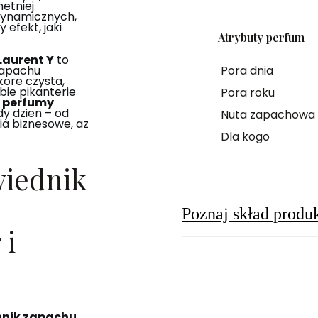
etniej
ynamicznych,
efekt, jaki
Atrybuty perfum
Laurent Y
to
Pora dnia
zapachu
kore czysta,
ie pikanterie
Pora roku
e
perfumy
y dzien – od
Nuta zapachowa
ia biznesowe, az
Dla kogo
wiednik
Poznaj skład produ
 i
nik zapachu