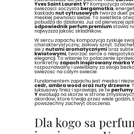
Yves Saint Laurent Y
? Kompozycja otwier
swiezosci: soczysta
bergamotka
, energe
kaskada
nut cytrusowych
tworza duet pe
meskiej pewnosci siebie. To swietliste ot
pobudza do dzialania. Juz od pierwszej apli
odpowiednik perfum premium
stawia n
najwyzsza jakosc skladnikow.
W sercu zapachu kompozycja zyskuje swo
charakterystyczny, ziołowy sznyt. Szlach
sie z
nutami aromatycznymi
oraz subte
kwiatowymi
, tworzac serce o niespotykan
elegancji. To wlasnie to polaczenie sprawia
konkretny
zapach inspirowany marka Y
rozpoznawalny i uwielbiany za swoja be
swiezosc na calym swiecie.
Fundamentem zapachu jest meska i niezwy
cedr, ambra wood oraz nuty drzewne
.
luksusowy finisz i sprawiaja, ze te
perfumy 
Y
ewoluuja na skorze w strone zmyslowyc
akordow, ktore trwaja przez wiele godzin,
powszechny zachwyt otoczenia.
Dla kogo sa perfu