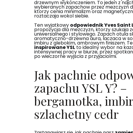
drzewnym wykonczeniem. To jeden z najch
wybieranych zapachow przez mezczyzn d
ktorzy cenia minimalizm oraz magnetyczny 
roztaczaja wokol siebie.
Ten wyjatkowy
odpowiednik Yves Saint 
propozycja dla mezczyzn, ktorzy szukaja 
uniwersalnego i stylowego. Zapach otula s
aromatyczno-drzewna aura, laczaca w sob
imbiru z glebokim, ambrowym finiszem. T
inspirowane YSL
to idealny wybor na kazd
intensywnej pracy w biurze, przez spotkan
po wieczorne wyjscia z przyjaciolmi.
Jak pachnie odpo
zapachu YSL Y? –
bergamotka, imbir
szlachetny cedr
Zastanawiasz sie, jak pachnie nasz
zamien