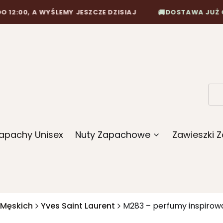
🚚
 A WYŚLEMY JESZCZE DZISIAJ
DOSTAWA JUŻ OD 10,90
apachy Unisex
Nuty Zapachowe
Zawieszki
 Męskich
Yves Saint Laurent
M283 – perfumy inspirowa