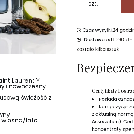
szt.
Czas wysyłki:
24 godzi
Dostawa
od 10,90 zł
-
Zostało kilka sztuk
Bezpiecze
int Laurent Y
y i nowoczesny
Certyfikaty i ostr
usową świeżość z
Posiada oznac
Kompozycje za
ewny
z aktualną normą 
, wiosna/lato
Association). Cer
koncentraty speł