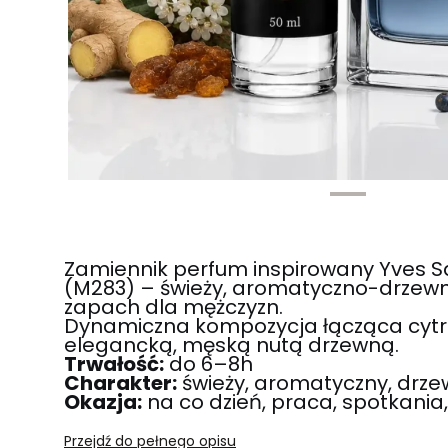
Zamiennik perfum inspirowany Yves Sa
(M283) – świeży, aromatyczno-drzewn
zapach dla mężczyzn.
Dynamiczna kompozycja łącząca cytr
elegancką, męską nutą drzewną.
Trwałość:
do 6–8h
Charakter:
świeży, aromatyczny, drz
Okazja:
na co dzień, praca, spotkania
Przejdź do pełnego opisu