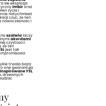
a sie eksplozja
tyczny
imbir
oraz
len zycia i
warcie natychmiast
kacji czuc, ze ten
a nowoczesnosc i
j
etna
szalwia
laczy
lnymi
akordami
ej czystosci i
, ze ten
SL
jest tak
zkompromisowa
kle trwala baza:
 To one gwarantuja
inspirowane YSL
h, drzewnych
 budzac
my