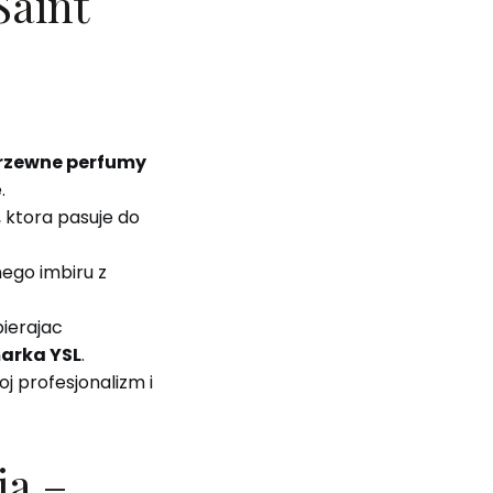
Saint
rzewne perfumy
.
 ktora pasuje do
ego imbiru z
bierajac
arka YSL
.
j profesjonalizm i
ja –