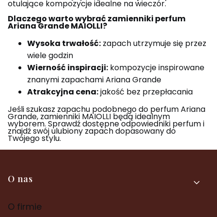
otulające kompozycje idealne na wieczór.
Dlaczego warto wybrać zamienniki perfum
Ariana Grande MAIOLLI?
Wysoka trwałość:
zapach utrzymuje się przez
wiele godzin
Wierność inspiracji:
kompozycje inspirowane
znanymi zapachami Ariana Grande
Atrakcyjna cena:
jakość bez przepłacania
Jeśli szukasz zapachu podobnego do perfum Ariana
Grande, zamienniki MAIOLLI będą idealnym
wyborem. Sprawdź dostępne odpowiedniki perfum i
znajdź swój ulubiony zapach dopasowany do
Twojego stylu.
Linki w stopce
O nas
O firmie