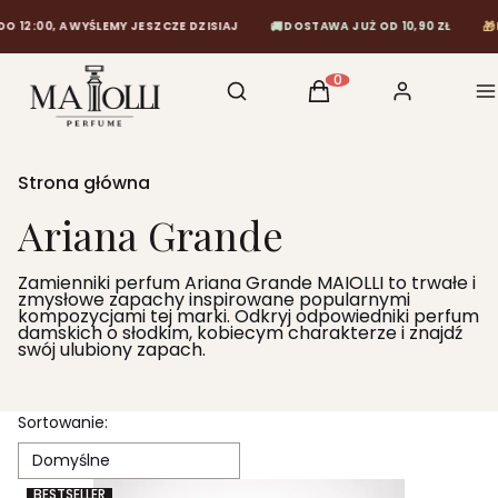
🚚
🎁
2:00, A WYŚLEMY JESZCZE DZISIAJ
DOSTAWA JUŻ OD 10,90 ZŁ
DA
Otwórz wyszukiwarkę
Szukaj
Koszyk
Zaloguj się
M
Produkty w koszyku: 0
Strona główna
Ariana Grande
Zamienniki perfum Ariana Grande MAIOLLI to trwałe i
zmysłowe zapachy inspirowane popularnymi
kompozycjami tej marki. Odkryj odpowiedniki perfum
damskich o słodkim, kobiecym charakterze i znajdź
swój ulubiony zapach.
Lista produktów
Sortowanie:
Domyślne
BESTSELLER