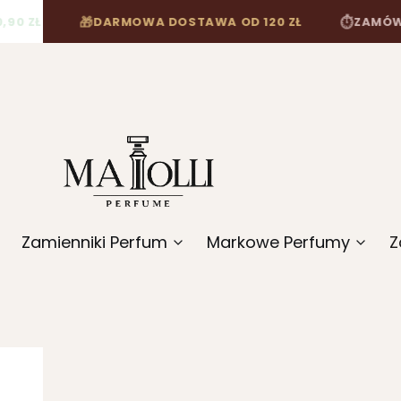
 ZŁ
DARMOWA DOSTAWA OD 120 ZŁ
ZAMÓW DO 
🎁
⏱
Zamienniki Perfum
Markowe Perfumy
Z