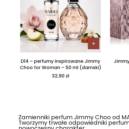
D14 – perfumy inspirowane Jimmy
Jimmy
Choo for Woman – 50 ml (damski)
Cena
32,90 zł
Zamienniki perfum Jimmy Choo od MAIO
Tworzymy trwałe odpowiedniki perfum
nowoczesny charakter.