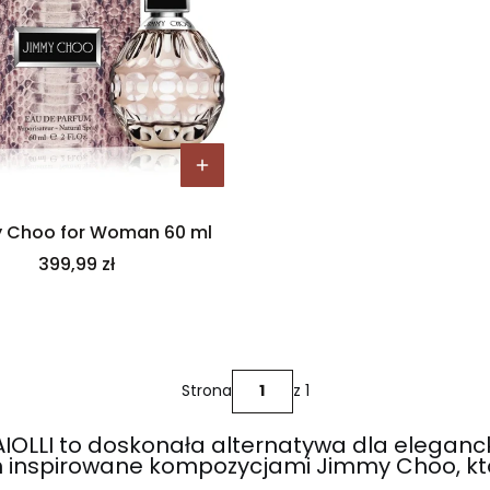
 Choo for Woman 60 ml
Cena
399,99 zł
Strona
z 1
LLI to doskonała alternatywa dla elegancki
 inspirowane kompozycjami Jimmy Choo, któr