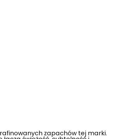
yrafinowanych zapachów tej marki.
łączą świeżość, subtelność i