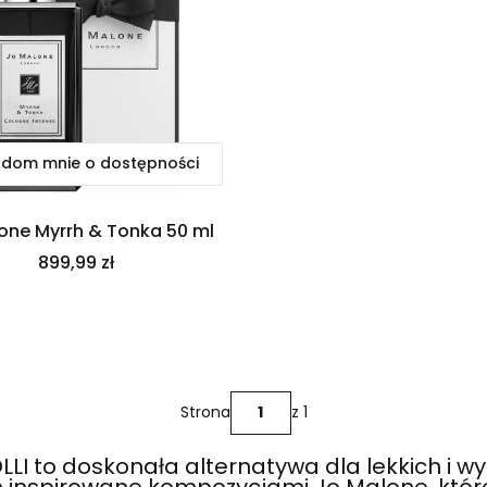
dom mnie o dostępności
one Myrrh & Tonka 50 ml
Cena
899,99 zł
Strona
z 1
LI to doskonała alternatywa dla lekkich i w
inspirowane kompozycjami Jo Malone, które 