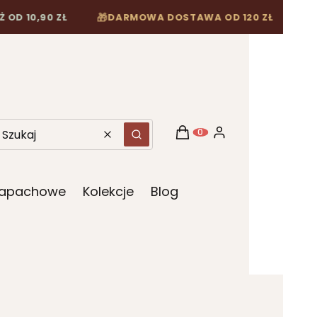
10,90 ZŁ
DARMOWA DOSTAWA OD 120 ZŁ
🎁
Koszyk
Zaloguj się
Produkty w koszyku: 0. Z
Wyczyść
Szukaj
 Zapachowe
Kolekcje
Blog