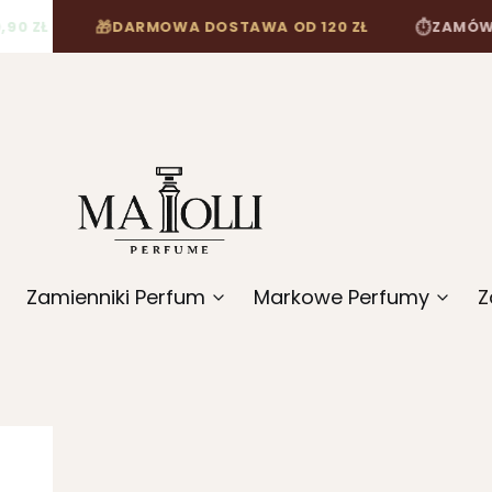
ZŁ
DARMOWA DOSTAWA OD 120 ZŁ
ZAMÓW DO 
🎁
⏱
Zamienniki Perfum
Markowe Perfumy
Z