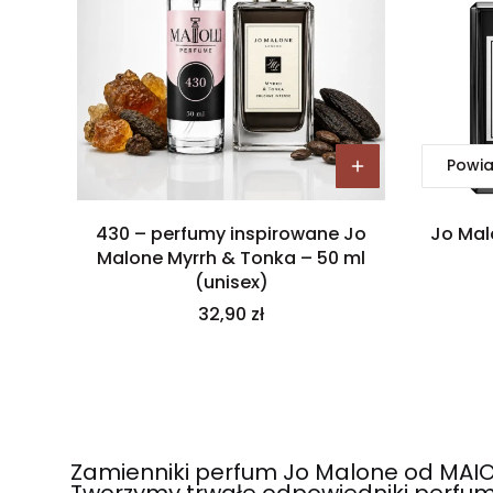
Powia
430 – perfumy inspirowane Jo
Jo Mal
Malone Myrrh & Tonka – 50 ml
(unisex)
Cena
32,90 zł
Zamienniki perfum Jo Malone od MAIOL
Tworzymy trwałe odpowiedniki perfum 