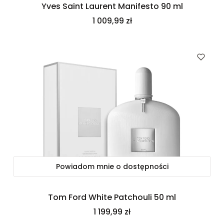
Yves Saint Laurent Manifesto 90 ml
Cena
1 009,99 zł
Powiadom mnie o dostępności
Tom Ford White Patchouli 50 ml
Cena
1 199,99 zł