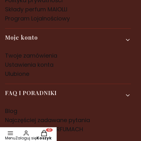
Polityka prywatności
Składy perfum MAIOLLI
Program Lojalnościowy
Moje konto
Twoje zamówienia
Ustawienia konta
Ulubione
FAQ I PORADNIKI
Blog
Najczęściej zadawane pytania
PRZEWODNIK PO PERFUMACH
Produkty w koszyku: 0. Zobacz szczegóły
Menu
Zaloguj się
Koszyk