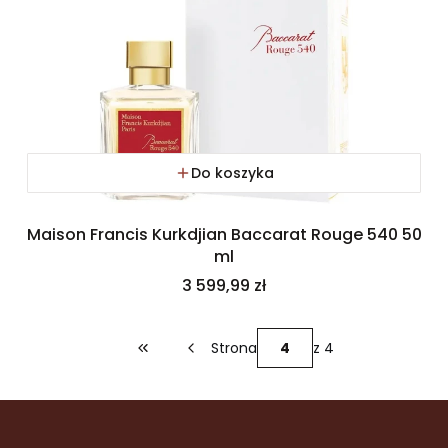
Do koszyka
Maison Francis Kurkdjian Baccarat Rouge 540 50
ml
Cena
3 599,99 zł
Strona
z 4
Wróć do pierwszej strony z produktami