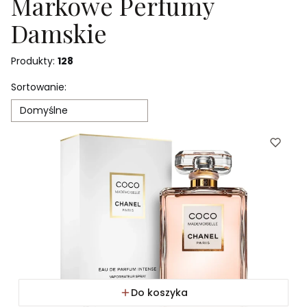
Markowe Perfumy
Damskie
Produkty:
128
Lista produktów
Sortowanie:
Domyślne
Do koszyka