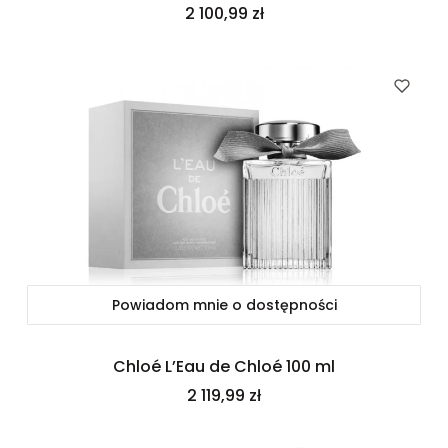
Cena
2 100,99 zł
Powiadom mnie o dostępności
Chloé L’Eau de Chloé 100 ml
Cena
2 119,99 zł