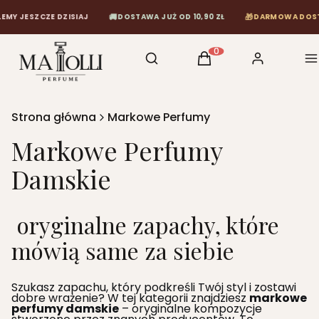
🚚
🎁
 DZISIAJ
DOSTAWA JUŻ OD 10,90 ZŁ
DARMOWA DOSTAWA OD 120 
Otwórz wyszukiwarkę
Szukaj
Koszyk
Zaloguj się
M
Produkty w koszyku: 0
Strona główna
Markowe Perfumy
Markowe Perfumy
Damskie
oryginalne zapachy, które
mówią same za siebie
Szukasz zapachu, który podkreśli Twój styl i zostawi
dobre wrażenie? W tej kategorii znajdziesz
markowe
perfumy damskie
– oryginalne kompozycje