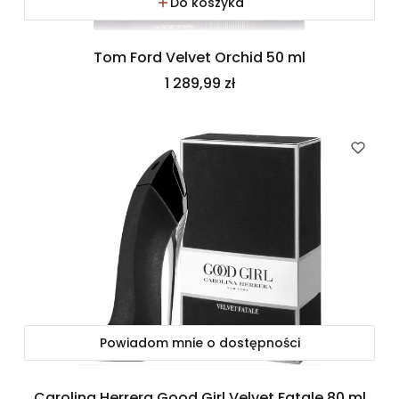
Do koszyka
Tom Ford Velvet Orchid 50 ml
Cena
1 289,99 zł
Powiadom mnie o dostępności
Carolina Herrera Good Girl Velvet Fatale 80 ml