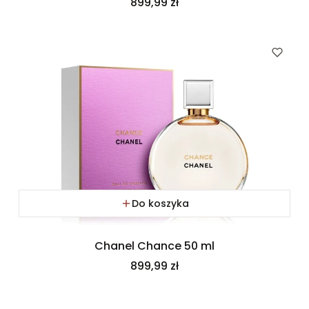
Cena
899,99 zł
Do koszyka
Chanel Chance 50 ml
Cena
899,99 zł