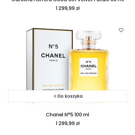
Cena
1 299,99 zł
Do koszyka
Chanel N°5 100 ml
Cena
1 299,99 zł