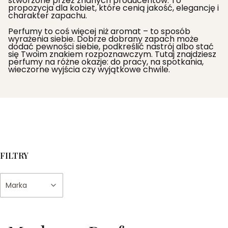
stworzone przez znanych producentów. To
propozycja dla kobiet, które cenią jakość, elegancję i
charakter zapachu.
Perfumy to coś więcej niż aromat – to sposób
wyrażenia siebie. Dobrze dobrany zapach może
dodać pewności siebie, podkreślić nastrój albo stać
się Twoim znakiem rozpoznawczym. Tutaj znajdziesz
perfumy na różne okazje: do pracy, na spotkania,
wieczorne wyjścia czy wyjątkowe chwile.
FILTRY
Marka
Koniec filtrów