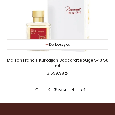
Do koszyka
Maison Francis Kurkdjian Baccarat Rouge 540 50
ml
Cena
3 599,99 zł
Strona
z 4
Wróć do pierwszej strony z produktami