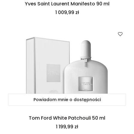
Yves Saint Laurent Manifesto 90 ml
Cena
1 009,99 zł
Powiadom mnie o dostępności
Tom Ford White Patchouli 50 ml
Cena
1 199,99 zł