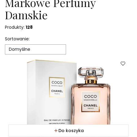
Markowe Perfumy
Damskie
Produkty:
128
Lista produktów
Sortowanie:
Domyślne
Do koszyka