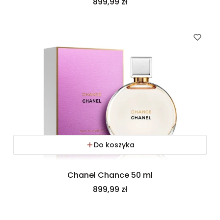
Cena
899,99 zł
Do koszyka
Chanel Chance 50 ml
Cena
899,99 zł