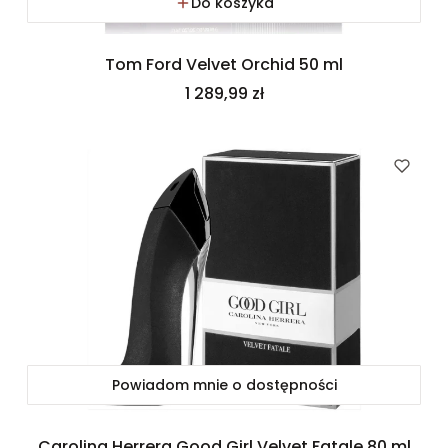
Do koszyka
Tom Ford Velvet Orchid 50 ml
Cena
1 289,99 zł
Powiadom mnie o dostępności
Carolina Herrera Good Girl Velvet Fatale 80 ml