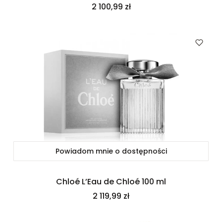
Cena
2 100,99 zł
Powiadom mnie o dostępności
Chloé L’Eau de Chloé 100 ml
Cena
2 119,99 zł