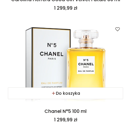
Cena
1 299,99 zł
Do koszyka
Chanel N°5 100 ml
Cena
1 299,99 zł