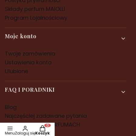
Polityka prywatności
Składy perfum MAIOLLI
Program Lojalnościowy
Moje konto
Twoje zamówienia
Ustawienia konta
Ulubione
FAQ I PORADNIKI
Blog
Najczęściej zadawane pytania
PRZEWODNIK PO PERFUMACH
Produkty w koszyku: 0. Zobacz szczegóły
Menu
Zaloguj się
Koszyk