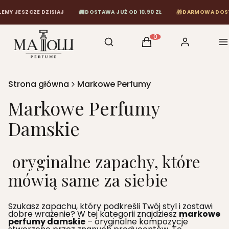
🚚
🎁
 DZISIAJ
DOSTAWA JUŻ OD 10,90 ZŁ
DARMOWA DOSTAWA OD 120 
Otwórz wyszukiwarkę
Szukaj
Koszyk
Zaloguj się
M
Produkty w koszyku: 0
Strona główna
Markowe Perfumy
Markowe Perfumy
Damskie
oryginalne zapachy, które
mówią same za siebie
Szukasz zapachu, który podkreśli Twój styl i zostawi
dobre wrażenie? W tej kategorii znajdziesz
markowe
perfumy damskie
– oryginalne kompozycje