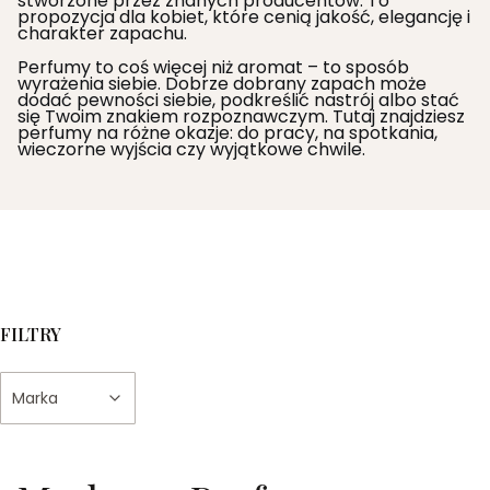
stworzone przez znanych producentów. To
propozycja dla kobiet, które cenią jakość, elegancję i
charakter zapachu.
Perfumy to coś więcej niż aromat – to sposób
wyrażenia siebie. Dobrze dobrany zapach może
dodać pewności siebie, podkreślić nastrój albo stać
się Twoim znakiem rozpoznawczym. Tutaj znajdziesz
perfumy na różne okazje: do pracy, na spotkania,
wieczorne wyjścia czy wyjątkowe chwile.
FILTRY
Marka
Koniec filtrów