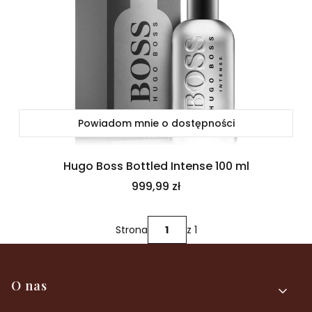
Powiadom mnie o dostępności
Hugo Boss Bottled Intense 100 ml
Cena
999,99 zł
Strona
z 1
Linki w stopce
O nas