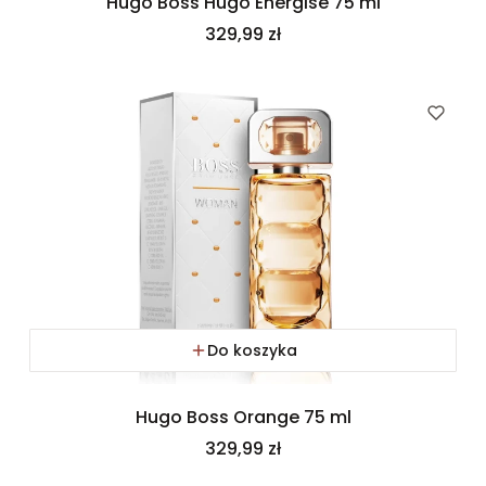
Hugo Boss Hugo Energise 75 ml
Cena
329,99 zł
Do koszyka
Hugo Boss Orange 75 ml
Cena
329,99 zł