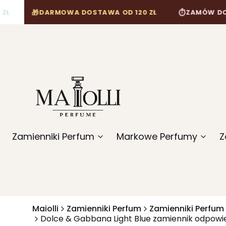
🎁
⏱
DARMOWA DOSTAWA OD 120 ZŁ
ZAMÓW DO 12:00, A
Zamienniki Perfum
Markowe Perfumy
Z
Maiolli
Zamienniki Perfum
Zamienniki Perfum
Dolce & Gabbana Light Blue zamiennik odpowi