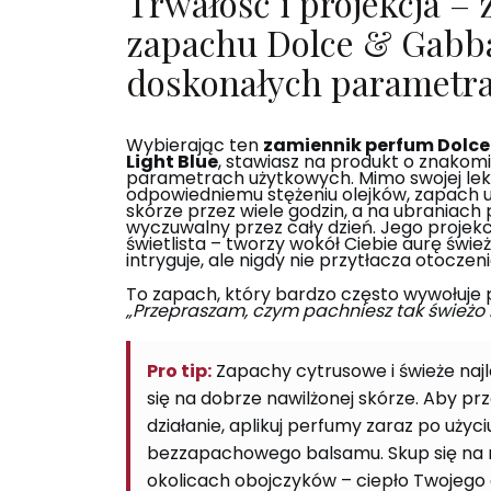
Trwałość i projekcja –
zapachu Dolce & Gabb
doskonałych parametr
Wybierając ten
zamiennik perfum Dolc
Light Blue
, stawiasz na produkt o znakom
parametrach użytkowych. Mimo swojej lekki
odpowiedniemu stężeniu olejków, zapach u
skórze przez wiele godzin, a na ubraniach
wyczuwalny przez cały dzień. Jego projekcj
świetlista – tworzy wokół Ciebie aurę śwież
intryguje, ale nigdy nie przytłacza otoczeni
To zapach, który bardzo często wywołuje 
„Przepraszam, czym pachniesz tak świeżo i
Pro tip:
Zapachy cytrusowe i świeże najle
się na dobrze nawilżonej skórze. Aby prz
działanie, aplikuj perfumy zaraz po użyci
bezzapachowego balsamu. Skup się na 
okolicach obojczyków – ciepło Twojego 