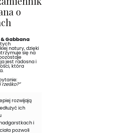
 zamiennik
ana o
ach
e & Gabbana
itych
ej natury, dzięki
trzymuje się na
 pozostaje
a jest radosna i
ości, która
a.
pytanie:
 rześko?”
piej rozwijają
edłużyć ich
u
nadgarstkach i
ciała pozwoli