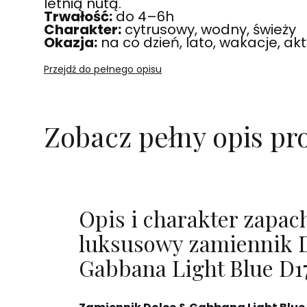
letnią nutą.
Trwałość:
do 4–6h
Charakter:
cytrusowy, wodny, świeży
Okazja:
na co dzień, lato, wakacje, ak
Przejdź do pełnego opisu
Zobacz pełny opis pr
Opis i charakter zapac
luksusowy zamiennik 
Gabbana Light Blue D1