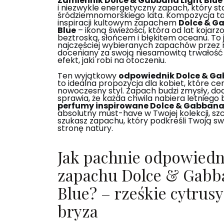
Zamiennik Dolce & Gabbana Light Blue
i niezwykle energetyczny zapach, który st
śródziemnomorskiego lata. Kompozycja ta
inspiracji kultowym zapachem
Dolce & G
Blue
– ikoną świeżości, która od lat kojarzo
beztroską, słońcem i błękitem oceanu. To 
najczęściej wybieranych zapachów przez na
doceniany za swoją niesamowitą trwałość
efekt, jaki robi na otoczeniu.
Ten wyjątkowy
odpowiednik Dolce & Ga
to idealna propozycja dla kobiet, które cen
nowoczesny styl. Zapach budzi zmysły, doda
sprawia, że każda chwila nabiera letniego 
perfumy inspirowane Dolce & Gabbana 
absolutny must-have w Twojej kolekcji, szcz
szukasz zapachu, który podkreśli Twoją s
stronę natury.
Jak pachnie odpowiedn
zapachu Dolce & Gabb
Blue? – rześkie cytrus
bryza