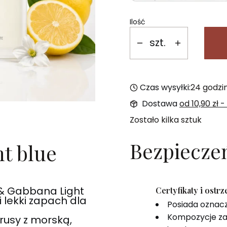
Ilość
szt.
Czas wysyłki:
24 godzi
Dostawa
od 10,90 zł
-
Zostało kilka sztuk
Bezpiecze
t blue
 & Gabbana Light
Certyfikaty i ostr
 lekki zapach dla
Posiada oznac
Kompozycje za
rusy z morską,