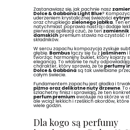
Zastanawiasz się, jak pachnie nasz
zamien
Dolce & Gabbana Light Blue
? Kompozycj
uderzeniem krystalicznej świeżości
cytryny
oraz chrupkiego
zielonego jabłka
. Ten e
natychmiast poprawia nastrój i dodaje lekk
pierwszej aplikacji czuć, że ten
zamiennik
damskich
premium stawia na czystość i 
składników.
W sercu zapachu kompozycja zyskuje sub
głębię.
Bambus
łączy się tu z
jaśminem
i 
tworząc harmonijny bukiet, który kojarzy si
elegancją. To właśnie te nuty odpowiadaj
charakter, który sprawia, że te
perfumy i
Dolce & Gabbana
są tak uwielbiane prze
całym świecie.
Fundamentem zapachu jest gładka i trwał
piżmo oraz delikatne nuty drzewne
. To
szlachetny finisz i sprawiają, że ten konkr
perfum premium
ewoluuje na skórze w s
ale wciąż lekkich i rześkich akordów, które
wiele godzin.
Dla kogo są perfumy