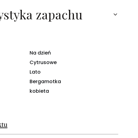
ystyka zapachu
Na dzień
Cytrusowe
Lato
Bergamotka
kobieta
ktu