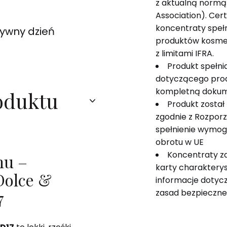
z aktualną normą 
Association). Cer
koncentraty speł
tywny dzień
produktów kosme
z limitami IFRA.
Produkt spełn
dotyczącego pro
kompletną dokum
oduktu
Produkt został
zgodnie z Rozpor
spełnienie wymog
obrotu w UE
Koncentraty z
hu –
karty charakterys
Dolce &
informacje dotyczą
7
zasad bezpieczne