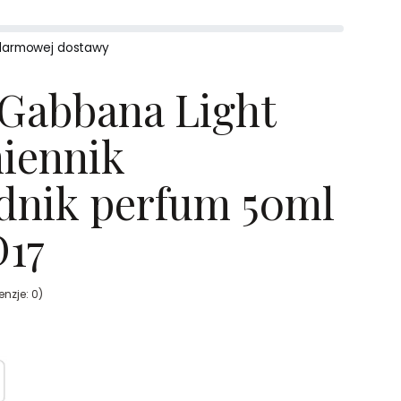
darmowej dostawy
Gabbana Light
iennik
dnik perfum 50ml
D17
nzje: 0)