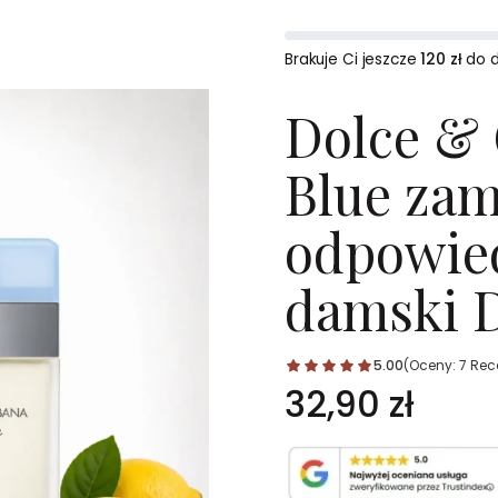
Brakuje Ci jeszcze
120 zł
do 
Dolce & 
Blue zam
odpowie
damski 
5.00
(Oceny: 7 Rece
Cena
32,90 zł