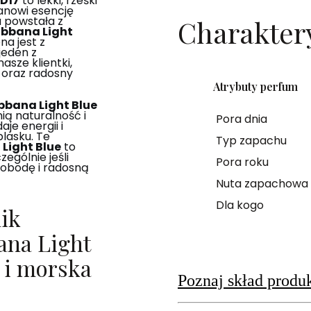
 D17
to lekki, rześki
anowi esencję
 powstała z
Charakter
abbana Light
na jest z
jeden z
sze klientki,
 oraz radosny
Atrybuty perfum
bbana Light Blue
ią naturalność i
Pora dnia
je energii i
blasku. Te
Typ zapachu
Light Blue
to
ególnie jeśli
Pora roku
wobodę i radosną
Nuta zapachowa
Dla kogo
ik
ana Light
y i morska
Poznaj skład produ