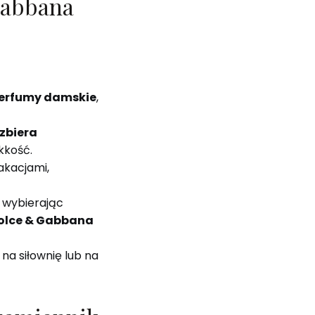
Gabbana
 perfumy damskie
,
zbiera
kkość.
akacjami,
, wybierając
olce & Gabbana
na siłownię lub na