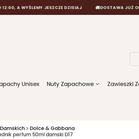
🚚
 WYŚLEMY JESZCZE DZISIAJ
DOSTAWA JUŻ OD 10,90 Z
apachy Unisex
Nuty Zapachowe
Zawieszki
 Damskich
Dolce & Gabbana
ednik perfum 50ml damski D17