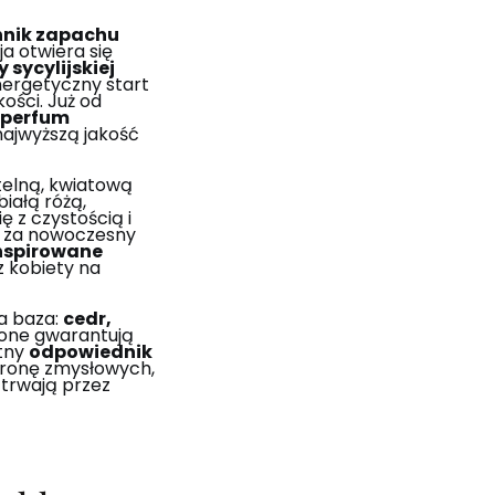
nik zapachu
a otwiera się
 sycylijskiej
nergetyczny start
ości. Już od
 perfum
najwyższą jakość
telną, kwiatową
białą różą,
ę z czystością i
ą za nowoczesny
nspirowane
z kobiety na
a baza:
cedr,
 one gwarantują
etny
odpowiednik
tronę zmysłowych,
 trwają przez