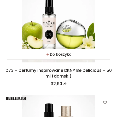
Do koszyka
D73 – perfumy inspirowane DKNY Be Delicious – 50
ml (damski)
Cena
32,90 zł
BESTSELLER