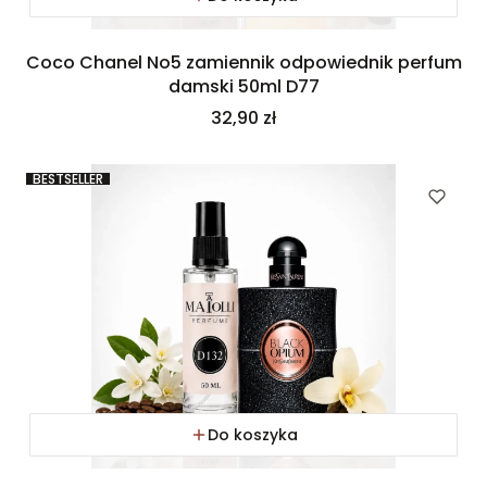
Coco Chanel No5 zamiennik odpowiednik perfum
damski 50ml D77
Cena
32,90 zł
BESTSELLER
Do koszyka