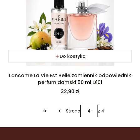
Do koszyka
Lancome La Vie Est Belle zamiennik odpowiednik
perfum damski 50 ml D101
Cena
32,90 zł
Strona
z 4
Wróć do pierwszej strony z produktami