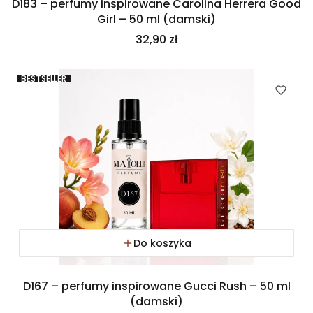
D183 – perfumy inspirowane Carolina Herrera Good
Girl – 50 ml (damski)
Cena
32,90 zł
BESTSELLER
Do koszyka
D167 – perfumy inspirowane Gucci Rush – 50 ml
(damski)