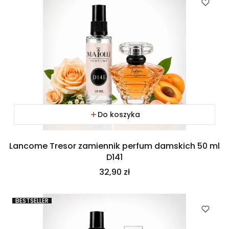
Do koszyka
Lancome Tresor zamiennik perfum damskich 50 ml
D141
Cena
32,90 zł
BESTSELLER