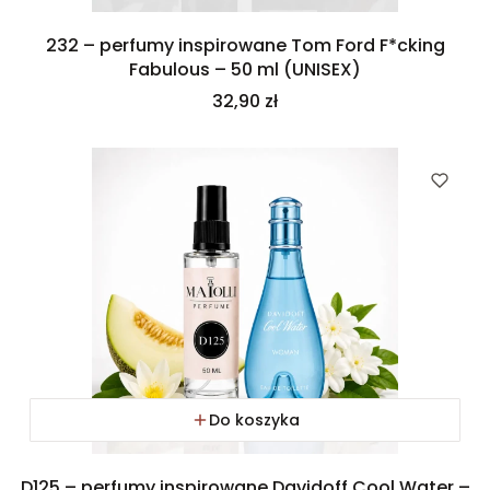
232 – perfumy inspirowane Tom Ford F*cking
Fabulous – 50 ml (UNISEX)
Cena
32,90 zł
Do koszyka
D125 – perfumy inspirowane Davidoff Cool Water –