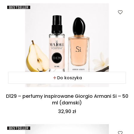
BESTSELLER
Do koszyka
D129 – perfumy inspirowane Giorgio Armani Si – 50
ml (damski)
Cena
32,90 zł
BESTSELLER