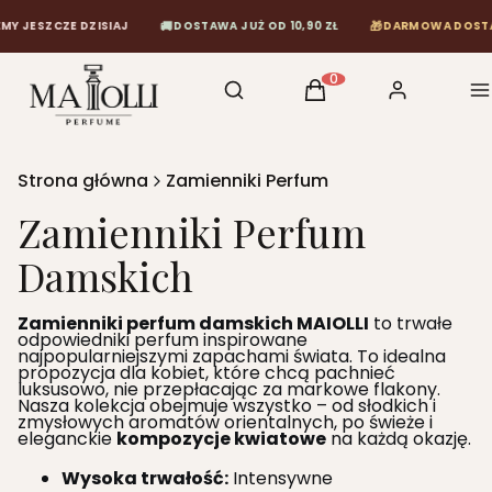
🚚
🎁
DZISIAJ
DOSTAWA JUŻ OD 10,90 ZŁ
DARMOWA DOSTAWA OD 120 Z
Otwórz wyszukiwarkę
Szukaj
Koszyk
Zaloguj się
M
Produkty w koszyku: 0
Strona główna
Zamienniki Perfum
Zamienniki Perfum
Damskich
Zamienniki perfum damskich MAIOLLI
to trwałe
odpowiedniki perfum inspirowane
najpopularniejszymi zapachami świata. To idealna
propozycja dla kobiet, które chcą pachnieć
luksusowo, nie przepłacając za markowe flakony.
Nasza kolekcja obejmuje wszystko – od słodkich i
zmysłowych aromatów orientalnych, po świeże i
eleganckie
kompozycje kwiatowe
na każdą okazję.
Wysoka trwałość:
Intensywne