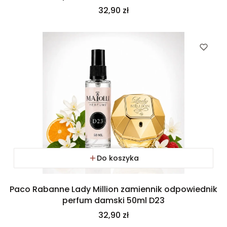
Cena
32,90 zł
Do koszyka
Paco Rabanne Lady Million zamiennik odpowiednik
perfum damski 50ml D23
Cena
32,90 zł