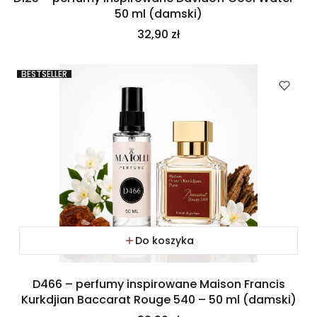
50 ml (damski)
Cena
32,90 zł
BESTSELLER
Do koszyka
D466 – perfumy inspirowane Maison Francis
Kurkdjian Baccarat Rouge 540 – 50 ml (damski)