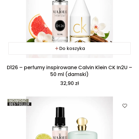
Do koszyka
D126 – perfumy inspirowane Calvin Klein CK In2U –
50 ml (damski)
Cena
32,90 zł
NOWOŚĆ
BESTSELLER