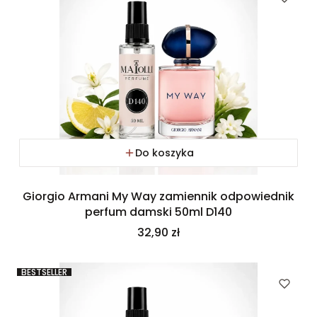
Do koszyka
Giorgio Armani My Way zamiennik odpowiednik
perfum damski 50ml D140
Cena
32,90 zł
BESTSELLER