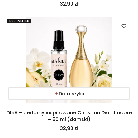
Cena
32,90 zł
BESTSELLER
Do koszyka
D159 – perfumy inspirowane Christian Dior J’adore
– 50 ml (damski)
Cena
32,90 zł