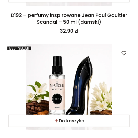
D192 – perfumy inspirowane Jean Paul Gaultier
Scandal – 50 ml (damski)
Cena
32,90 zł
BESTSELLER
Do koszyka