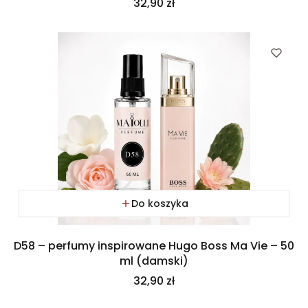
Cena
32,90 zł
Do koszyka
D58 – perfumy inspirowane Hugo Boss Ma Vie – 50
ml (damski)
Cena
32,90 zł