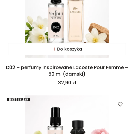
Do koszyka
D02 – perfumy inspirowane Lacoste Pour Femme –
50 ml (damski)
Cena
32,90 zł
BESTSELLER