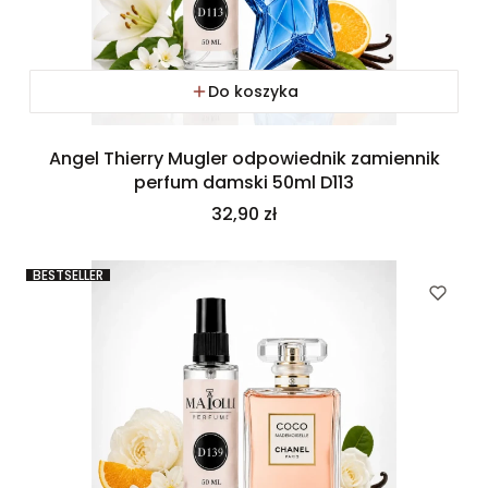
Do koszyka
Angel Thierry Mugler odpowiednik zamiennik
perfum damski 50ml D113
Cena
32,90 zł
BESTSELLER