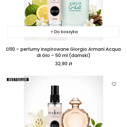
Do koszyka
D110 – perfumy inspirowane Giorgio Armani Acqua
di Gio – 50 ml (damski)
Cena
32,90 zł
BESTSELLER