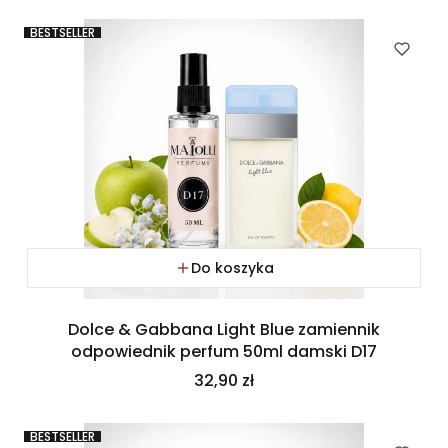
BESTSELLER
Do koszyka
Dolce & Gabbana Light Blue zamiennik
odpowiednik perfum 50ml damski D17
Cena
32,90 zł
BESTSELLER