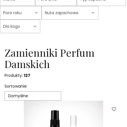
Pora roku
Nuta zapachowa
Dla kogo
Koniec filtrów
Zamienniki Perfum
Damskich
Produkty:
127
Lista produktów
Sortowanie:
Domyślne