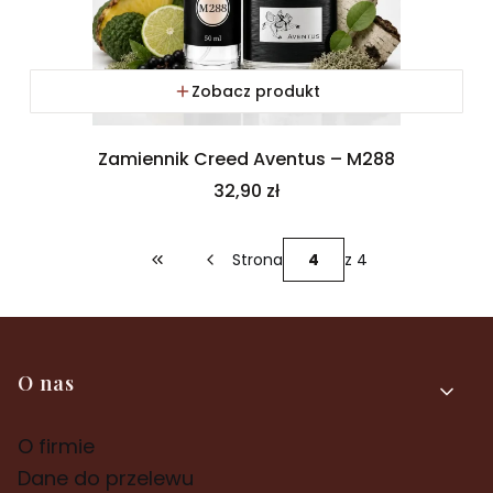
Zobacz produkt
Zamiennik Creed Aventus – M288
Cena
32,90 zł
Strona
z 4
Wróć do pierwszej strony z produktami
Linki w stopce
O nas
O firmie
Dane do przelewu