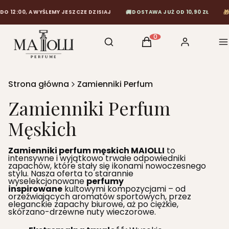
🚚
🎁
12:00, A WYŚLEMY JESZCZE DZISIAJ
DOSTAWA JUŻ OD 10,90 ZŁ
D
Otwórz wyszukiwarkę
Szukaj
Koszyk
Zaloguj się
M
Produkty w koszyku: 0
Strona główna
Zamienniki Perfum
Zamienniki Perfum
Męskich
Zamienniki perfum męskich MAIOLLI
to
intensywne i wyjątkowo trwałe odpowiedniki
zapachów, które stały się ikonami nowoczesnego
stylu. Nasza oferta to starannie
wyselekcjonowane
perfumy
inspirowane
kultowymi kompozycjami – od
orzeźwiających aromatów sportowych, przez
eleganckie zapachy biurowe, aż po ciężkie,
skórzano-drzewne nuty wieczorowe.