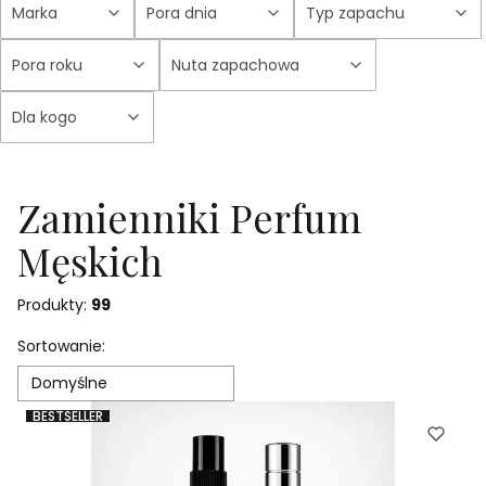
Marka
Pora dnia
Typ zapachu
Pora roku
Nuta zapachowa
Dla kogo
Koniec filtrów
Zamienniki Perfum
Męskich
Produkty:
99
Lista produktów
Sortowanie:
Domyślne
BESTSELLER