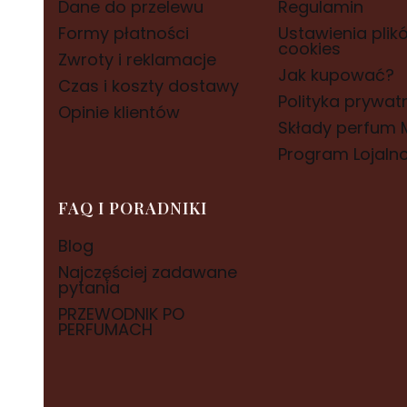
Dane do przelewu
Regulamin
Formy płatności
Ustawienia plik
cookies
Zwroty i reklamacje
Jak kupować?
Czas i koszty dostawy
Polityka prywat
Opinie klientów
Składy perfum M
Program Lojaln
FAQ I PORADNIKI
Blog
Najczęściej zadawane
pytania
PRZEWODNIK PO
PERFUMACH