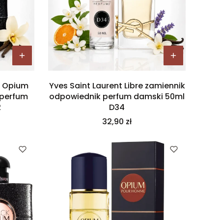
k Opium
Yves Saint Laurent Libre zamiennik
 perfum
odpowiednik perfum damski 50ml
2
D34
Cena
32,90 zł