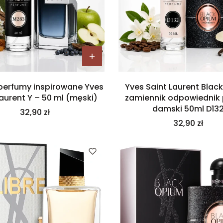
perfumy inspirowane Yves
Yves Saint Laurent Blac
Laurent Y – 50 ml (męski)
zamiennik odpowiednik
damski 50ml D13
Cena
32,90 zł
Cena
32,90 zł