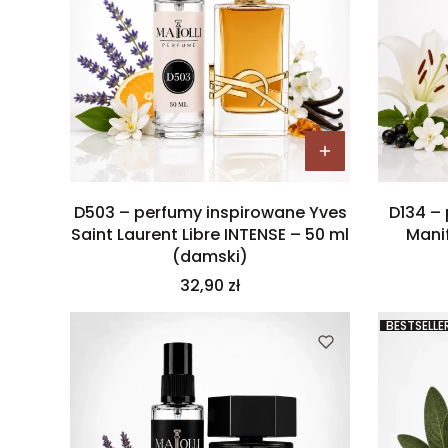
D503 – perfumy inspirowane Yves
D134 –
Saint Laurent Libre INTENSE – 50 ml
Mani
(damski)
Cena
32,90 zł
BESTSELLE