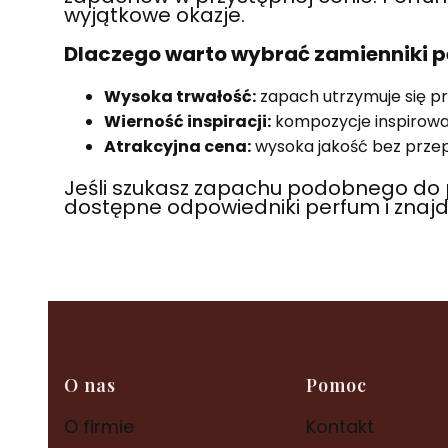
wyjątkowe okazje.
Dlaczego warto wybrać zamienniki p
Wysoka trwałość:
zapach utrzymuje się pr
Wierność inspiracji:
kompozycje inspirowa
Atrakcyjna cena:
wysoka jakość bez prze
Jeśli szukasz zapachu podobnego do 
dostępne odpowiedniki perfum i znajd
Linki w stopce
O nas
Pomoc
O firmie
Kontakt