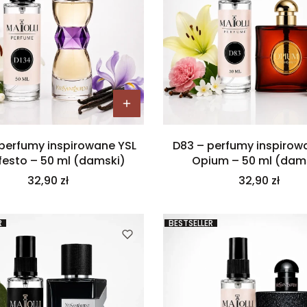
 perfumy inspirowane YSL
D83 – perfumy inspirow
festo – 50 ml (damski)
Opium – 50 ml (dam
Cena
Cena
32,90 zł
32,90 zł
R
BESTSELLER