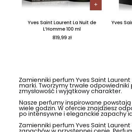
Yves Saint Laurent La Nuit de
Yves Sai
L’Homme 100 ml
Cena
819,99 zł
Zamienniki perfum Yves Saint Laurent
marki. Tworzymy trwałe odpowiedniki 
zmysłowość i wyjątkowy charakter.
Nasze perfumy inspirowane powstają z 
wiele godzin. W ofercie znajdziesz od
po intensywne i eleganckie zapachy i
Zamienniki perfum Yves Saint Laurent
zapachów w przystępnej cenie. Perfum