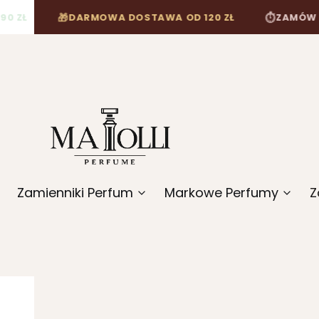
🎁
⏱
DARMOWA DOSTAWA OD 120 ZŁ
ZAMÓW DO 12:0
Zamienniki Perfum
Markowe Perfumy
Z