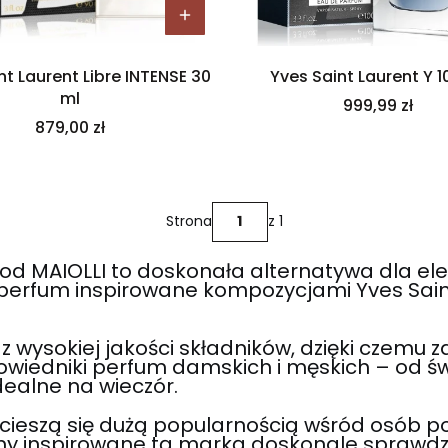
nt Laurent Libre INTENSE 30
Yves Saint Laurent Y 1
ml
Cena
999,99 zł
Cena
879,00 zł
Strona
z 1
 od MAIOLLI to doskonała alternatywa dla el
perfum inspirowane kompozycjami Yves Saint
wysokiej jakości składników, dzięki czemu z
powiedniki perfum damskich i męskich – od świ
dealne na wieczór.
 cieszą się dużą popularnością wśród osób p
y inspirowane tą marką doskonale sprawdzają