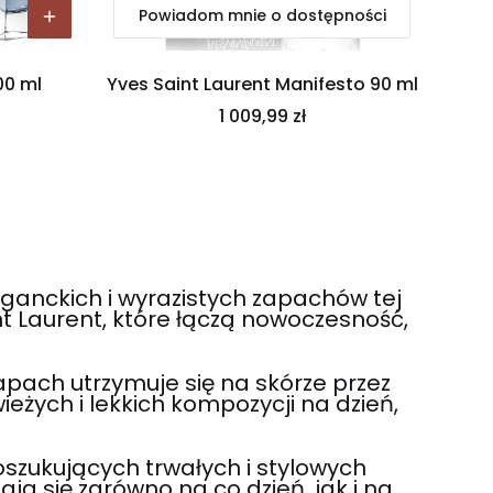
Powiadom mnie o dostępności
00 ml
Yves Saint Laurent Manifesto 90 ml
Cena
1 009,99 zł
eganckich i wyrazistych zapachów tej
 Laurent, które łączą nowoczesność,
apach utrzymuje się na skórze przez
eżych i lekkich kompozycji na dzień,
oszukujących trwałych i stylowych
 się zarówno na co dzień, jak i na