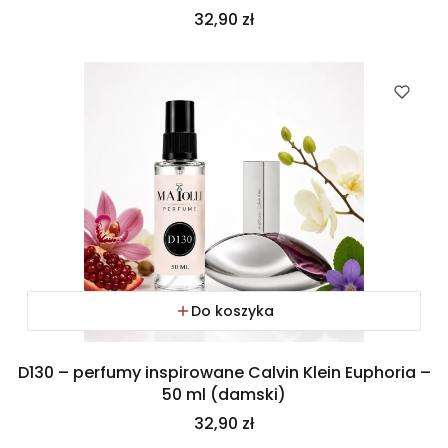
Cena
32,90 zł
Do koszyka
D130 – perfumy inspirowane Calvin Klein Euphoria –
50 ml (damski)
Cena
32,90 zł