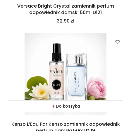
Versace Bright Crystal zamiennik perfum
odpowiednik damski 50ml D121
Cena
32,90 zł
Do koszyka
Kenzo L’Eau Par Kenzo zamiennik odpowiednik
perfum damski 50ml D119