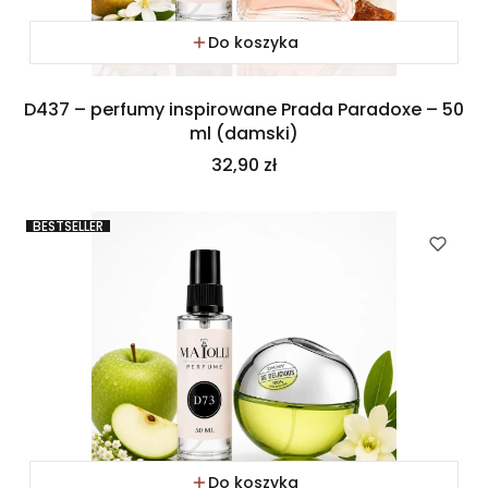
Do koszyka
D437 – perfumy inspirowane Prada Paradoxe – 50
ml (damski)
Cena
32,90 zł
BESTSELLER
Do koszyka