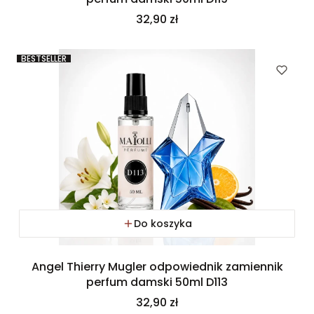
Cena
32,90 zł
BESTSELLER
Do koszyka
Angel Thierry Mugler odpowiednik zamiennik
perfum damski 50ml D113
Cena
32,90 zł