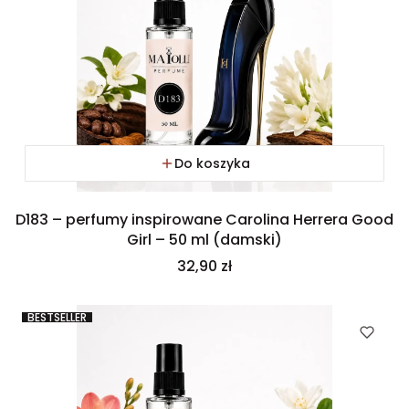
Do koszyka
D183 – perfumy inspirowane Carolina Herrera Good
Girl – 50 ml (damski)
Cena
32,90 zł
BESTSELLER