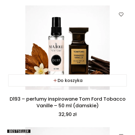
Do koszyka
D193 – perfumy inspirowane Tom Ford Tobacco
Vanille – 50 ml (damskie)
Cena
32,90 zł
BESTSELLER