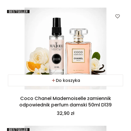
BESTSELLER
Do koszyka
Coco Chanel Mademoiselle zamiennik
odpowiednik perfum damski 50ml D139
Cena
32,90 zł
BESTSELLER