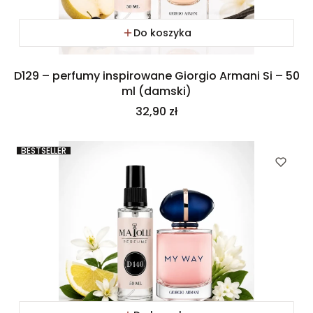
Do koszyka
D129 – perfumy inspirowane Giorgio Armani Si – 50
ml (damski)
Cena
32,90 zł
BESTSELLER