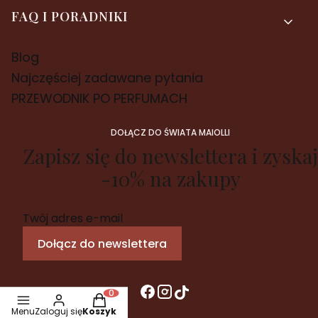
FAQ I PORADNIKI
Blog
Najczęściej zadawane pytania
PRZEWODNIK PO PERFUMACH
DOŁĄCZ DO ŚWIATA MAIOLLI
Zapisz się do newslettera i zyskaj
-10% na zakupy
Twój adres e-mail
Dołącz do newslettera
Produkty w koszyku: 0. Zobacz szczegóły
Menu
Zaloguj się
Koszyk