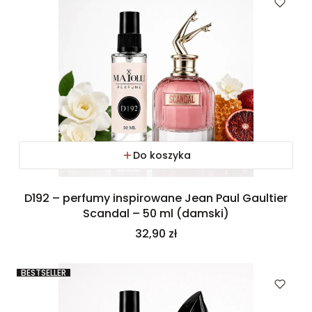
Do koszyka
D192 – perfumy inspirowane Jean Paul Gaultier
Scandal – 50 ml (damski)
Cena
32,90 zł
BESTSELLER