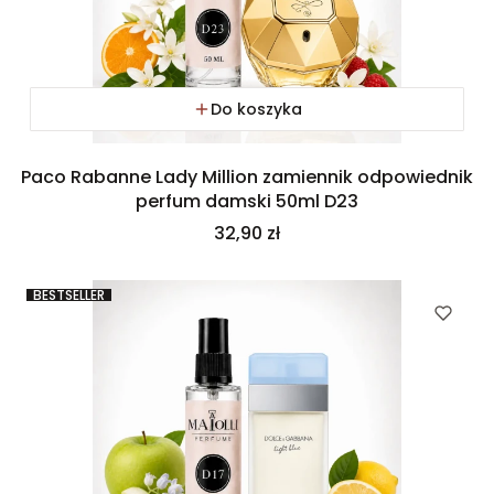
Do koszyka
Paco Rabanne Lady Million zamiennik odpowiednik
perfum damski 50ml D23
Cena
32,90 zł
BESTSELLER