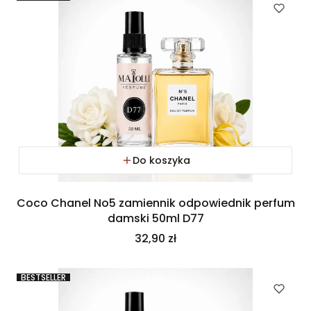
Do koszyka
Coco Chanel No5 zamiennik odpowiednik perfum
damski 50ml D77
Cena
32,90 zł
BESTSELLER