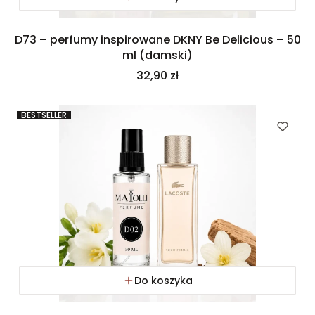
D73 – perfumy inspirowane DKNY Be Delicious – 50
ml (damski)
Cena
32,90 zł
BESTSELLER
Do koszyka