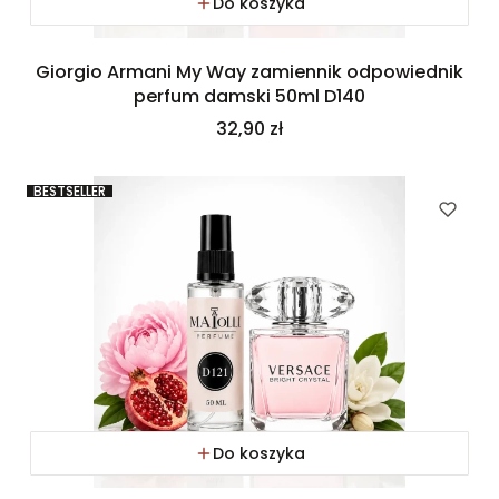
Do koszyka
Giorgio Armani My Way zamiennik odpowiednik
perfum damski 50ml D140
Cena
32,90 zł
BESTSELLER
Do koszyka