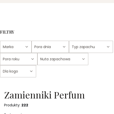
FILTRY
Marka
Pora dnia
Typ zapachu
Pora roku
Nuta zapachowa
Dla kogo
Koniec filtrów
Zamienniki Perfum
Produkty:
222