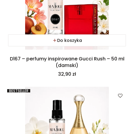
Do koszyka
D167 – perfumy inspirowane Gucci Rush – 50 ml
(damski)
Cena
32,90 zł
BESTSELLER