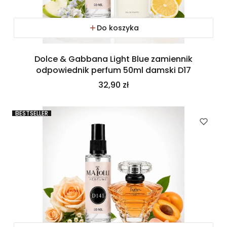
Do koszyka
Dolce & Gabbana Light Blue zamiennik
odpowiednik perfum 50ml damski D17
Cena
32,90 zł
BESTSELLER