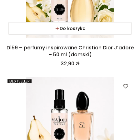
Do koszyka
D159 – perfumy inspirowane Christian Dior J’adore
– 50 ml (damski)
Cena
32,90 zł
BESTSELLER