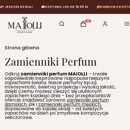
🚚
🎁
ZISIAJ
DOSTAWA JUŻ OD 10,90 ZŁ
DARMOWA DOSTAWA OD 120 ZŁ
Otwórz wyszukiwarkę
Szukaj
Koszyk
Zaloguj się
M
Produkty w koszyku: 0
Strona główna
Zamienniki Perfum
Odkryj
zamienniki perfum MAIOLLI
– trwałe
odpowiedniki inspirowane najpopularniejszymi
zapachami świata. Nasze perfumy łączą
intensywność, świetną projekcję i wysoką jakość,
dzięki czemu możesz cieszyć się ulubionym
zapachem każdego dnia – bez przepłacania.W
ofercie znajdziesz zarówno
zamienniki perfum
damskich
, jak i
zamienniki perfum męskich
,
dopasowane do każdej okazji – od świeżych
zapachów na dzień po zmysłowe kompozycje
wieczorowe.