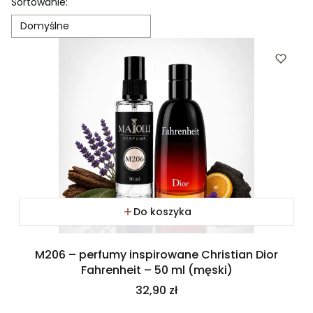
Lista produktów
Sortowanie:
Domyślne
Do koszyka
M206 – perfumy inspirowane Christian Dior
Fahrenheit – 50 ml (męski)
Cena
32,90 zł