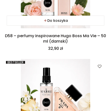
Do koszyka
D58 – perfumy inspirowane Hugo Boss Ma Vie – 50
ml (damski)
Cena
32,90 zł
BESTSELLER