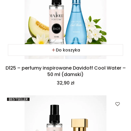
Do koszyka
D125 – perfumy inspirowane Davidoff Cool Water –
50 ml (damski)
Cena
32,90 zł
BESTSELLER