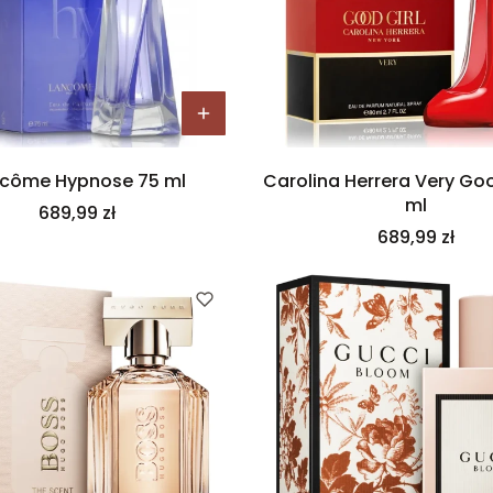
côme Hypnose 75 ml
Carolina Herrera Very Goo
ml
Cena
689,99 zł
Cena
689,99 zł