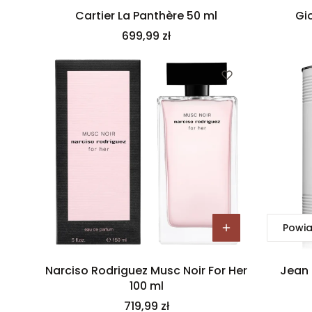
Cartier La Panthère 50 ml
Gi
Cena
699,99 zł
Powia
Narciso Rodriguez Musc Noir For Her
Jean 
100 ml
Cena
719,99 zł