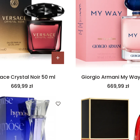
ace Crystal Noir 50 ml
Giorgio Armani My Way
Cena
Cena
669,99 zł
669,99 zł