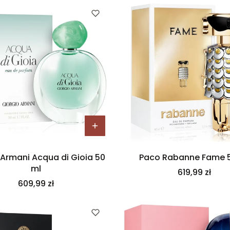
 Armani Acqua di Gioia 50
Paco Rabanne Fame 
ml
Cena
619,99 zł
Cena
609,99 zł