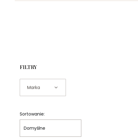
FILTRY
Marka
Koniec filtrów
Lista produktów
Sortowanie:
Domyślne