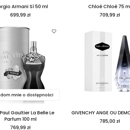
orgio Armani Sì 50 ml
Chloé Chloé 75 m
Cena
Cena
699,99 zł
709,99 zł
dom mnie o dostępności
Paul Gaultier La Belle Le
GIVENCHY ANGE OU DEMO
Parfum 100 ml
Cena
785,00 zł
Cena
769,99 zł