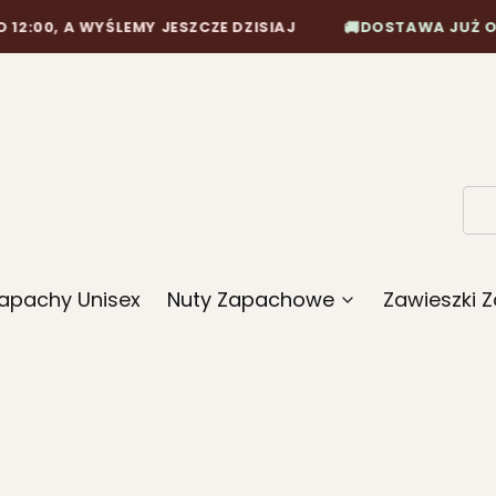
YŚLEMY JESZCZE DZISIAJ
DOSTAWA JUŻ OD 10,90 ZŁ
🚚
apachy Unisex
Nuty Zapachowe
Zawieszki