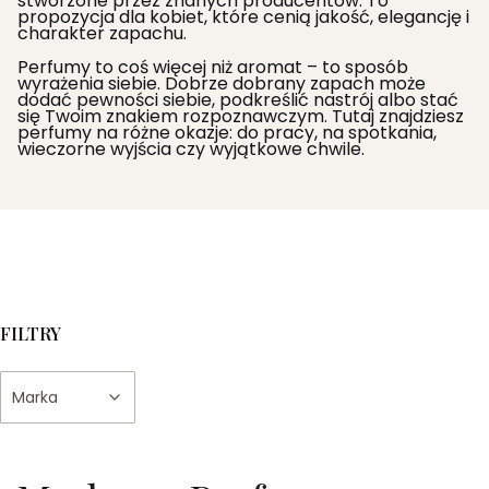
stworzone przez znanych producentów. To
propozycja dla kobiet, które cenią jakość, elegancję i
charakter zapachu.
Perfumy to coś więcej niż aromat – to sposób
wyrażenia siebie. Dobrze dobrany zapach może
dodać pewności siebie, podkreślić nastrój albo stać
się Twoim znakiem rozpoznawczym. Tutaj znajdziesz
perfumy na różne okazje: do pracy, na spotkania,
wieczorne wyjścia czy wyjątkowe chwile.
FILTRY
Marka
Koniec filtrów