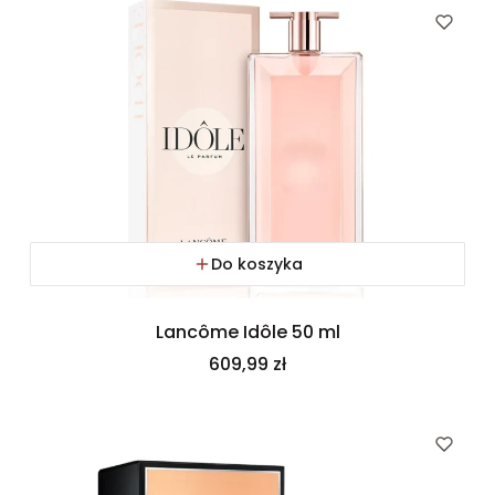
Do koszyka
Lancôme Idôle 50 ml
Cena
609,99 zł