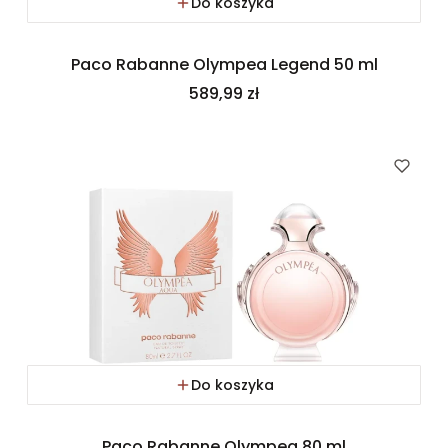
Do koszyka
Paco Rabanne Olympea Legend 50 ml
Cena
589,99 zł
Do koszyka
Paco Rabanne Olympea 80 ml