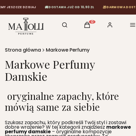
🚚
🎁
DZISIAJ
DOSTAWA JUŻ OD 10,90 ZŁ
DARMOWA DOSTAWA OD 120 Z
Otwórz wyszukiwarkę
Szukaj
Koszyk
Zaloguj się
M
Produkty w koszyku: 0
Strona główna
Markowe Perfumy
Markowe Perfumy
Damskie
oryginalne zapachy, które
mówią same za siebie
Szukasz zapachu, który podkreśli Twój styl i zostawi
dobre wrażenie? W tej kategorii znajdziesz
markowe
perfumy damskie
– oryginalne kompozycje