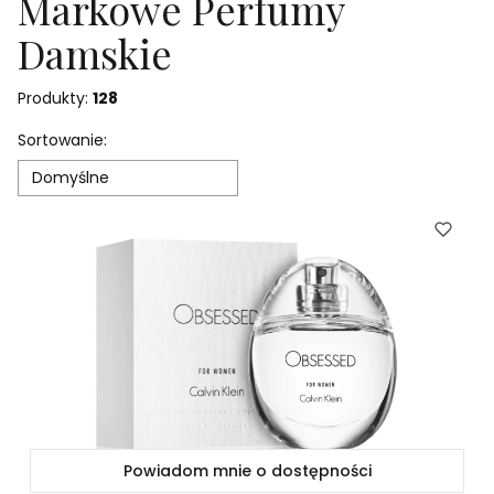
Markowe Perfumy
Damskie
Produkty:
128
Lista produktów
Sortowanie:
Domyślne
Powiadom mnie o dostępności