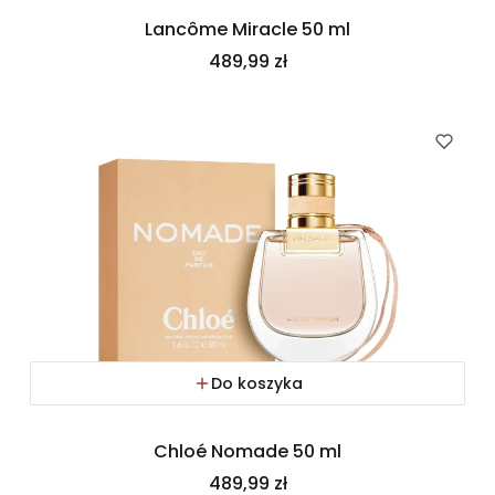
Lancôme Miracle 50 ml
Cena
489,99 zł
Do koszyka
Chloé Nomade 50 ml
Cena
489,99 zł