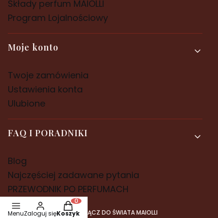
Składy perfum MAIOLLI
Program Lojalnościowy
Moje konto
Twoje zamówienia
Ustawienia konta
Ulubione
FAQ I PORADNIKI
Blog
Najczęściej zadawane pytania
PRZEWODNIK PO PERFUMACH
Produkty w koszyku: 0. Zobacz szczegóły
DOŁĄCZ DO ŚWIATA MAIOLLI
Menu
Zaloguj się
Koszyk